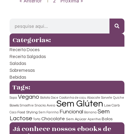
« Anterior
1
2
Próxima »
Categorias:
Receita Doces
Receita Salgadas
Saladas
Sobremesas
Bebidas
Tags:
Vegano
Sopa
Batata Doce
Castanha de caju
Abacate
Sorvete
Quiche
Sem Glúten
Bowls
Low Carb
Smoothie
Snacks
Aveia
Sem
Funcional
Food Styling
Coco
Sem Farinha
Banana
Lactose
Chocolate
Bolos
Sem Açúcar
Torta
Aperitivo
Já conhece nossos ebooks de