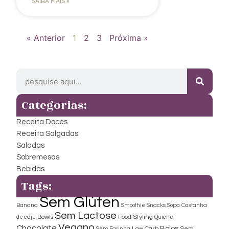
SAIBA MAIS »
« Anterior
1
2
3
Próxima »
Categorias:
Receita Doces
Receita Salgadas
Saladas
Sobremesas
Bebidas
Tags:
Sem Glúten
Banana
Smoothie
Snacks
Sopa
Castanha
Sem Lactose
Bowls
Food Styling
de caju
Quiche
Vegano
Chocolate
Bolos
Low Carb
Sem
Sem Farinha