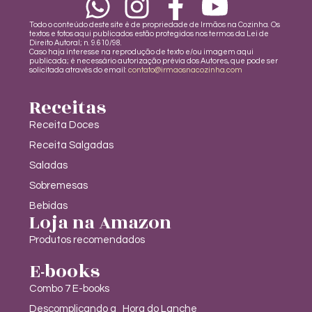
Todo o conteúdo deste site é de propriedade de Irmãos na Cozinha. Os
textos e fotos aqui publicados estão protegidos nos termos da Lei de
Direito Autoral; n. 9.610/98.
Caso haja interesse na reprodução de texto e/ou imagem aqui
publicada; é necessário autorização prévia dos Autores, que pode ser
solicitada através do email:
contato@irmaosnacozinha.com
Receitas
Receita Doces
Receita Salgadas
Saladas
Sobremesas
Bebidas
Loja na Amazon
Produtos recomendados
E-books
Combo 7 E-books
Descomplicando a Hora do Lanche