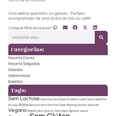
Uma delícia quentinho ou gelado… Perfeito
acompanhado de uma xícara de chá ou café!!
Compartilhe este post:
Categorias:
Receita Doces
Receita Salgadas
Saladas
Sobremesas
Bebidas
Tags:
Sem Lactose
Low Carb
Aperitivo
Coco
Sopa
Smoothie
Castanha
Bolos
Food Styling
de caju
Banana
Sem Farinha
Sorvete
Abacate
Vegano
Sem Açúcar
Batata Doce
Quiche
Torta
Aveia