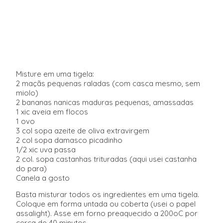
Misture em uma tigela:
2 maçãs pequenas raladas (com casca mesmo, sem
miolo)
2 bananas nanicas maduras pequenas, amassadas
1 xic aveia em flocos
1 ovo
3 col sopa azeite de oliva extravirgem
2 col sopa damasco picadinho
1/2 xic uva passa
2 col. sopa castanhas trituradas (aqui usei castanha
do para)
Canela a gosto
Basta misturar todos os ingredientes em uma tigela.
Coloque em forma untada ou coberta (usei o papel
assalight). Asse em forno preaquecido a 200oC por
cerca de 40 minutos.