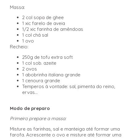
Massa:
2 col sopa de ghee
1 xic farelo de aveia
1/2 xic farinha de amêndoas
1 col chá sal
1 ovo
Recheio:
250g de tofu extra soft
1 col sob. azeite
2 ovos
1 abobrinha italiana grande
1 cenoura grande
Temperos à vontade: sal, pimenta do reino,
ervas…
Modo de preparo
Primeiro prepare a massa:
Misture as farinhas, sal e manteiga até formar uma
farofa. Acrescente o ovo e misture até formar uma