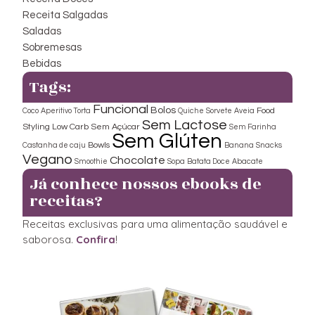
Receita Salgadas
Saladas
Sobremesas
Bebidas
Tags:
Funcional
Bolos
Food
Coco
Aperitivo
Torta
Quiche
Sorvete
Aveia
Sem Lactose
Styling
Low Carb
Sem Açúcar
Sem Farinha
Sem Glúten
Bowls
Castanha de caju
Banana
Snacks
Vegano
Chocolate
Smoothie
Sopa
Batata Doce
Abacate
Já conhece nossos ebooks de
receitas?
Receitas exclusivas para uma alimentação saudável e
saborosa.
Confira
!